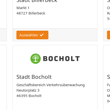
Markt 1
O
48727 Billerbeck
R
5
Auswählen
Stadt Bocholt
S
Geschäftsbereich Verkehrsüberwachung
F
Neutorplatz 3
O
46395 Bocholt
M
0