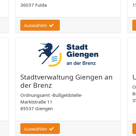
36037 Fulda
1
Auswählen
Stadtverwaltung Giengen an
U
der Brenz
O
B
Ordnungsamt -Bußgeldstelle-
3
Marktstraße 11
89537 Giengen
Auswählen