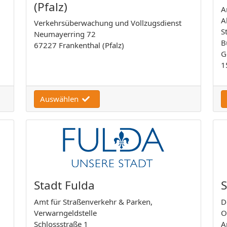
(Pfalz)
A
A
Verkehrsüberwachung und Vollzugsdienst
S
Neumayerring 72
B
67227 Frankenthal (Pfalz)
G
1
Auswählen
Stadt Fulda
S
Amt für Straßenverkehr & Parken,
D
Verwarngeldstelle
O
Schlossstraße 1
A