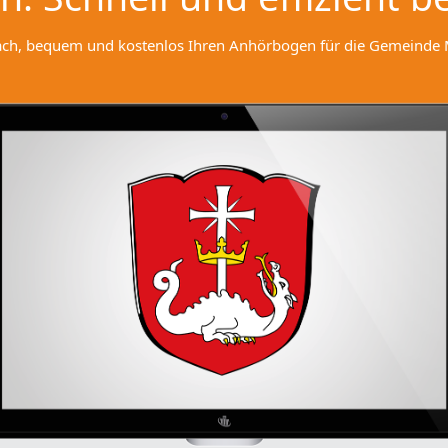
fach, bequem und kostenlos Ihren Anhörbogen für die Gemeinde 