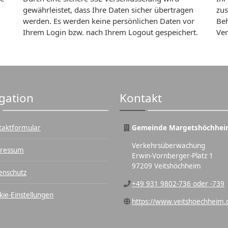
gewährleistet, dass Ihre Daten sicher übertragen
zus
werden. Es werden keine persönlichen Daten vor
Beh
Ihrem Login bzw. nach Ihrem Logout gespeichert.
Ver
gation
Kontakt
taktformular
Gemeinde Margetshöchhei
Verkehrsüberwachung
ressum
Erwin-Vornberger-Platz 1
97209 Veitshöchheim
enschutz
+49 931 9802-736 oder -739
kie-Einstellungen
https://www.veitshoechheim.