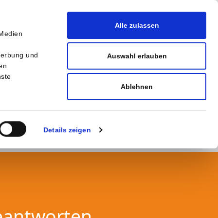
Alle zulassen
 Medien
r
Werbung und
Auswahl erlauben
ten
nste
Ablehnen
Details zeigen
eantworten.