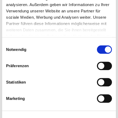
Kostenlos
analysieren. Außerdem geben wir Informationen zu Ihrer
Der Service ist für Sie als Bürger gebührenfrei. Sie sparen sich
Verwendung unserer Website an unsere Partner für
dadurch die bei einer schriftlichen Antwort anfallenden
soziale Medien, Werbung und Analysen weiter. Unsere
Portokosten.
Partner führen diese Informationen möglicherweise mit
weiteren Daten zusammen, die Sie ihnen bereitgestellt
haben oder die sie im Rahmen Ihrer Nutzung der Dienste
gesammelt haben.
Einwilligungsauswahl
Notwendig
Präferenzen
Sicher
Statistiken
Durch eine sichere SSL Verschlüsselung wird gewährleistet
dass Ihre Daten sicher übertragen werden. Es werden keine
persönlichen Daten vor Ihrem Login bzw. nach Ihrem Logout
Marketing
gespeichert.