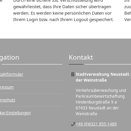
ie
Durch eine sichere SSL Verschlüsselung wird
Ihr
gewährleistet, dass Ihre Daten sicher übertragen
zus
werden. Es werden keine persönlichen Daten vor
Beh
Ihrem Login bzw. nach Ihrem Logout gespeichert.
Ver
gation
Kontakt
taktformular
Stadtverwaltung Neustadt 
der Weinstraße
ressum
Verkehrsüberwachung und
Parkraumbewirtschaftung
enschutz
Hindenburgstraße 9 a
67433 Neustadt an der
kie-Einstellungen
Weinstraße
+49 (0)6321 855-1489