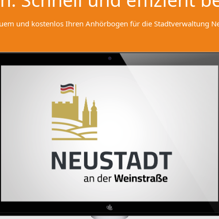
quem und kostenlos Ihren Anhörbogen für die Stadtverwaltung Neu