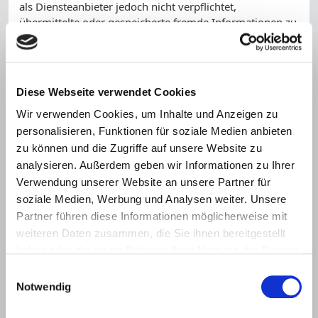
als Diensteanbieter jedoch nicht verpflichtet,
übermittelte oder gespeicherte fremde Informationen zu
überwachen oder nach Umständen zu forschen, die auf
eine rechtswidrige Tätigkeit hinweisen.
Verpflichtungen zur Entfernung oder Sperrung der
Diese Webseite verwendet Cookies
Nutzung von Informationen nach den allgemeinen
Gesetzen bleiben hiervon unberührt. Eine diesbezügliche
Wir verwenden Cookies, um Inhalte und Anzeigen zu
Haftung ist jedoch erst ab dem Zeitpunkt der Kenntnis
personalisieren, Funktionen für soziale Medien anbieten
einer konkreten Rechtsverletzung möglich. Bei
zu können und die Zugriffe auf unsere Website zu
Bekanntwerden von entsprechenden Rechtsverletzungen
analysieren. Außerdem geben wir Informationen zu Ihrer
werden wir diese Inhalte umgehend entfernen.
Verwendung unserer Website an unsere Partner für
Haftung für Links
soziale Medien, Werbung und Analysen weiter. Unsere
Partner führen diese Informationen möglicherweise mit
Unser Angebot enthält Links zu externen Websites
weiteren Daten zusammen, die Sie ihnen bereitgestellt
Dritter, auf deren Inhalte wir keinen Einfluss haben.
Deshalb können wir für diese fremden Inhalte auch
haben oder die sie im Rahmen Ihrer Nutzung der Dienste
keine Gewähr übernehmen. Für die Inhalte der
gesammelt haben.
Einwilligungsauswahl
verlinkten Seiten ist stets der jeweilige Anbieter oder
Notwendig
Betreiber der Seiten verantwortlich. Die verlinkten Seiten
wurden zum Zeitpunkt der Verlinkung auf mögliche