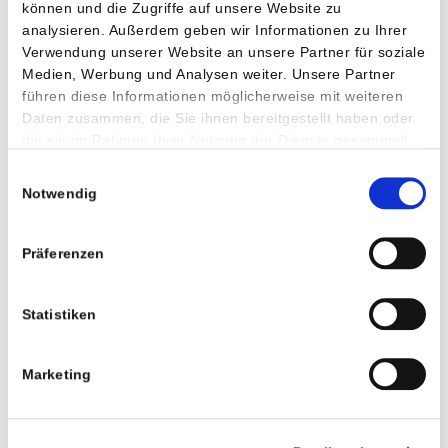
Kostenlos
können und die Zugriffe auf unsere Website zu
analysieren. Außerdem geben wir Informationen zu Ihrer
Der Service ist für Sie als Bürger gebührenfrei. Sie sparen sich
Verwendung unserer Website an unsere Partner für soziale
dadurch die bei einer schriftlichen Antwort anfallenden
Medien, Werbung und Analysen weiter. Unsere Partner
Portokosten.
führen diese Informationen möglicherweise mit weiteren
Daten zusammen, die Sie ihnen bereitgestellt haben oder
die sie im Rahmen Ihrer Nutzung der Dienste gesammelt
haben.
Einwilligungsauswahl
Notwendig
Präferenzen
Sicher
Statistiken
Durch eine sichere SSL Verschlüsselung wird gewährleistet
dass Ihre Daten sicher übertragen werden. Es werden keine
persönlichen Daten vor Ihrem Login bzw. nach Ihrem Logout
Marketing
gespeichert.