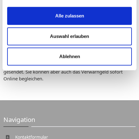
Alle zulassen
Auswahl erlauben
Schnell
Ablehnen
Ihr ausgefüllter Anhörbogen wird direkt an Ihren
zuständigen Sachbearbeiter in der betroffenen Behörde
gesendet. Sie können aber auch das Verwarngeld sofort
Online begleichen.
Navigation
Kontaktformular