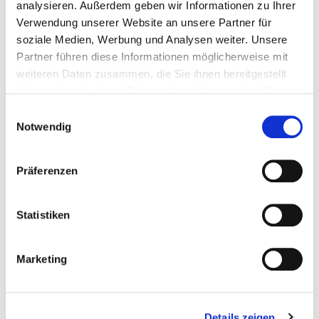
Kostenlos
analysieren. Außerdem geben wir Informationen zu Ihrer
Verwendung unserer Website an unsere Partner für
Der Service ist für Sie als Bürger gebührenfrei. Sie sparen sich
soziale Medien, Werbung und Analysen weiter. Unsere
dadurch die bei einer schriftlichen Antwort anfallenden
Partner führen diese Informationen möglicherweise mit
Portokosten.
weiteren Daten zusammen, die Sie ihnen bereitgestellt
haben oder die sie im Rahmen Ihrer Nutzung der Dienste
gesammelt haben.
Einwilligungsauswahl
Notwendig
Präferenzen
Sicher
Statistiken
Durch eine sichere SSL Verschlüsselung wird gewährleistet
dass Ihre Daten sicher übertragen werden. Es werden keine
Marketing
persönlichen Daten vor Ihrem Login bzw. nach Ihrem Logout
gespeichert.
Details zeigen