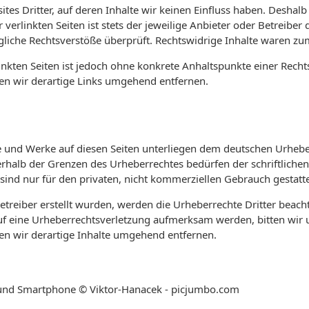
tes Dritter, auf deren Inhalte wir keinen Einfluss haben. Deshal
erlinkten Seiten ist stets der jeweilige Anbieter oder Betreiber d
iche Rechtsverstöße überprüft. Rechtswidrige Inhalte waren zum
linkten Seiten ist jedoch ohne konkrete Anhaltspunkte einer Recht
n wir derartige Links umgehend entfernen.
lte und Werke auf diesen Seiten unterliegen dem deutschen Urheber
rhalb der Grenzen des Urheberrechtes bedürfen der schriftliche
 sind nur für den privaten, nicht kommerziellen Gebrauch gestatte
Betreiber erstellt wurden, werden die Urheberrechte Dritter beach
auf eine Urheberrechtsverletzung aufmerksam werden, bitten wir
n wir derartige Inhalte umgehend entfernen.
op und Smartphone © Viktor-Hanacek - picjumbo.com