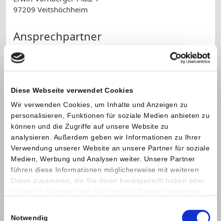
97209 Veitshöchheim
Ansprechpartner
Frau Kerner
Telefon:
+49 931 9802-736 oder -739
Diese Webseite verwendet Cookies
Name *
Wir verwenden Cookies, um Inhalte und Anzeigen zu
personalisieren, Funktionen für soziale Medien anbieten zu
können und die Zugriffe auf unsere Website zu
Telefonnummer
analysieren. Außerdem geben wir Informationen zu Ihrer
Verwendung unserer Website an unsere Partner für soziale
E-Mail *
Medien, Werbung und Analysen weiter. Unsere Partner
führen diese Informationen möglicherweise mit weiteren
Daten zusammen, die Sie ihnen bereitgestellt haben oder
Nachricht *
die sie im Rahmen Ihrer Nutzung der Dienste gesammelt
haben.
Einwilligungsauswahl
Notwendig