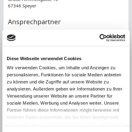
67346 Speyer
Ansprechpartner
Herr Thomas Berger
Telefon:
06232 / 142448
Telefax:
06232 / 142757
Diese Webseite verwendet Cookies
Name *
Wir verwenden Cookies, um Inhalte und Anzeigen zu
personalisieren, Funktionen für soziale Medien anbieten
zu können und die Zugriffe auf unsere Website zu
Telefonnummer
analysieren. Außerdem geben wir Informationen zu Ihrer
Verwendung unserer Website an unsere Partner für
E-Mail *
soziale Medien, Werbung und Analysen weiter. Unsere
Partner führen diese Informationen möglicherweise mit
Nachricht *
weiteren Daten zusammen, die Sie ihnen bereitgestellt
haben oder die sie im Rahmen Ihrer Nutzung der Dienste
gesammelt haben.