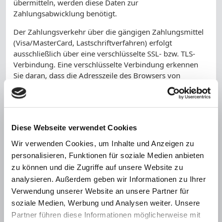
übermitteln, werden diese Daten zur
Zahlungsabwicklung benötigt.
Der Zahlungsverkehr über die gängigen Zahlungsmittel
(Visa/MasterCard, Lastschriftverfahren) erfolgt
ausschließlich über eine verschlüsselte SSL- bzw. TLS-
Verbindung. Eine verschlüsselte Verbindung erkennen
Sie daran, dass die Adresszeile des Browsers von
"http://" auf "https://" wechselt und an dem Schloss-
Symbol in Ihrer Browserzeile.
Bei verschlüsselter Kommunikation können Ihre
Zahlungsdaten, die Sie an uns übermitteln, nicht von
Diese Webseite verwendet Cookies
Dritten mitgelesen werden.
Wir verwenden Cookies, um Inhalte und Anzeigen zu
Auskunft, Sperrung, Löschung
personalisieren, Funktionen für soziale Medien anbieten
zu können und die Zugriffe auf unsere Website zu
Sie haben im Rahmen der geltenden gesetzlichen
analysieren. Außerdem geben wir Informationen zu Ihrer
Bestimmungen jederzeit das Recht auf unentgeltliche
Verwendung unserer Website an unsere Partner für
Auskunft über Ihre gespeicherten personenbezogenen
Daten, deren Herkunft und Empfänger und den Zweck
soziale Medien, Werbung und Analysen weiter. Unsere
der Datenverarbeitung und ggf. ein Recht auf
Partner führen diese Informationen möglicherweise mit