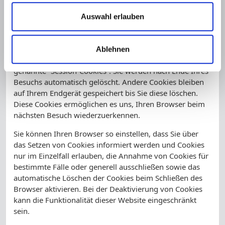
dazu, unser Angebot nutzerfreundlicher, effektiver und
Auswahl erlauben
sicherer zu machen. Cookies sind kleine Textdateien, die
auf Ihrem Rechner abgelegt werden und die Ihr Browser
speichert.
Ablehnen
Die meisten der von uns verwendeten Cookies sind so
genannte “Session-Cookies”. Sie werden nach Ende Ihres
Besuchs automatisch gelöscht. Andere Cookies bleiben
auf Ihrem Endgerät gespeichert bis Sie diese löschen.
Diese Cookies ermöglichen es uns, Ihren Browser beim
nächsten Besuch wiederzuerkennen.
Sie können Ihren Browser so einstellen, dass Sie über
das Setzen von Cookies informiert werden und Cookies
nur im Einzelfall erlauben, die Annahme von Cookies für
bestimmte Fälle oder generell ausschließen sowie das
automatische Löschen der Cookies beim Schließen des
Browser aktivieren. Bei der Deaktivierung von Cookies
kann die Funktionalität dieser Website eingeschränkt
sein.