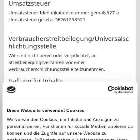
Umsatzsteuer
Umsatzsteuer-Identifikationsnummer gemäß §27 a
Umsatzsteuergesetz: DE261258521
Verbraucherstreitbeilegung/Universalsc
hlichtungsstelle
Wir sind nicht bereit oder verpflichtet, an
Streitbeilegungsverfahren vor einer
Verbraucherschlichtungsstelle teilzunehmen.
Haftung für Inhalte
Als Diensteanbieter sind wir gemäß § 7 Abs.1 TMG für
eigene Inhalte auf diesen Seiten nach den allgemeinen
Gesetzen verantwortlich. Nach §§ 8 bis 10 TMG sind wir
als Diensteanbieter jedoch nicht verpflichtet,
Diese Webseite verwendet Cookies
übermittelte oder gespeicherte fremde Informationen zu
Wir verwenden Cookies, um Inhalte und Anzeigen zu
überwachen oder nach Umständen zu forschen, die auf
personalisieren, Funktionen für soziale Medien anbieten zu
eine rechtswidrige Tätigkeit hinweisen.
können und die Zugriffe auf unsere Website zu