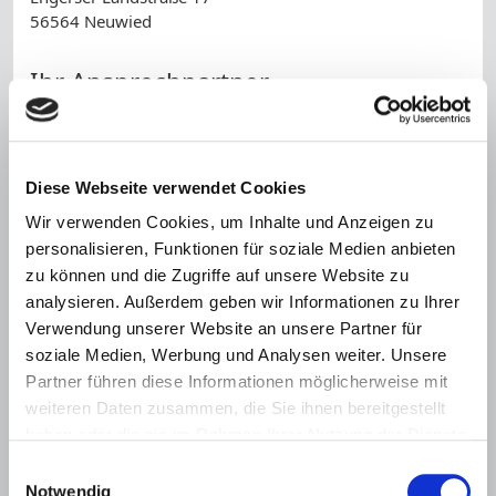
56564 Neuwied
Ihr Ansprechpartner
Team der Bußgeldstelle
Telefon:
02631 / 802-6666
Diese Webseite verwendet Cookies
Name *
Wir verwenden Cookies, um Inhalte und Anzeigen zu
personalisieren, Funktionen für soziale Medien anbieten
zu können und die Zugriffe auf unsere Website zu
Telefonnummer
analysieren. Außerdem geben wir Informationen zu Ihrer
Verwendung unserer Website an unsere Partner für
E-Mail *
soziale Medien, Werbung und Analysen weiter. Unsere
Partner führen diese Informationen möglicherweise mit
weiteren Daten zusammen, die Sie ihnen bereitgestellt
Nachricht *
haben oder die sie im Rahmen Ihrer Nutzung der Dienste
gesammelt haben.
Einwilligungsauswahl
Notwendig