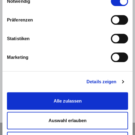
Notwendig
Präferenzen
Statistiken
SPAM-Schutz *
Marketing
Details zeigen
Alle zulassen
Zurück
Absenden
Auswahl erlauben