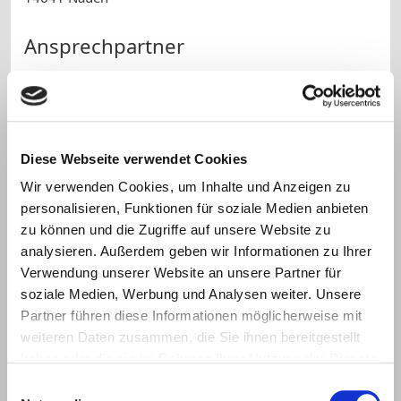
Ansprechpartner
Annette Stachowiak
Telefon:
+49 (0) 3321 40 83 19
Telefax:
+49 (0) 3321 40 82 16
Diese Webseite verwendet Cookies
Name *
Wir verwenden Cookies, um Inhalte und Anzeigen zu
personalisieren, Funktionen für soziale Medien anbieten
zu können und die Zugriffe auf unsere Website zu
Telefonnummer
analysieren. Außerdem geben wir Informationen zu Ihrer
Verwendung unserer Website an unsere Partner für
E-Mail *
soziale Medien, Werbung und Analysen weiter. Unsere
Partner führen diese Informationen möglicherweise mit
Nachricht *
weiteren Daten zusammen, die Sie ihnen bereitgestellt
haben oder die sie im Rahmen Ihrer Nutzung der Dienste
gesammelt haben.
Einwilligungsauswahl