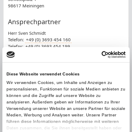
98617 Meiningen
Ansprechpartner
Herr Sven Schmidt
Telefon:
+49 (0) 3693 454 160
Telefax:
+49 (0) 3693 454 199
E-Mail:
buergerdienste@meiningen.de
Name *
Diese Webseite verwendet Cookies
Wir verwenden Cookies, um Inhalte und Anzeigen zu
personalisieren, Funktionen für soziale Medien anbieten zu
Telefonnummer
können und die Zugriffe auf unsere Website zu
analysieren. Außerdem geben wir Informationen zu Ihrer
E-Mail *
Verwendung unserer Website an unsere Partner für soziale
Medien, Werbung und Analysen weiter. Unsere Partner
führen diese Informationen möglicherweise mit weiteren
Nachricht *
Daten zusammen, die Sie ihnen bereitgestellt haben oder