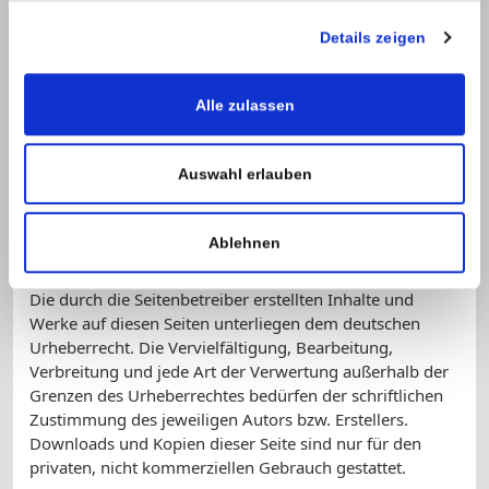
wurden zum Zeitpunkt der Verlinkung auf mögliche
Rechtsverstöße überprüft. Rechtswidrige Inhalte waren
Details zeigen
zum Zeitpunkt der Verlinkung nicht erkennbar.
Eine permanente inhaltliche Kontrolle der verlinkten
Alle zulassen
Seiten ist jedoch ohne konkrete Anhaltspunkte einer
Rechtsverletzung nicht zumutbar. Bei Bekanntwerden
von Rechtsverletzungen werden wir derartige Links
Auswahl erlauben
umgehend entfernen.
Ablehnen
Urheberrecht
Die durch die Seitenbetreiber erstellten Inhalte und
Werke auf diesen Seiten unterliegen dem deutschen
Urheberrecht. Die Vervielfältigung, Bearbeitung,
Verbreitung und jede Art der Verwertung außerhalb der
Grenzen des Urheberrechtes bedürfen der schriftlichen
Zustimmung des jeweiligen Autors bzw. Erstellers.
Downloads und Kopien dieser Seite sind nur für den
privaten, nicht kommerziellen Gebrauch gestattet.