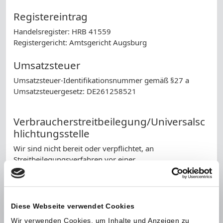
Registereintrag
Handelsregister: HRB 41559
Registergericht: Amtsgericht Augsburg
Umsatzsteuer
Umsatzsteuer-Identifikationsnummer gemäß §27 a
Umsatzsteuergesetz: DE261258521
Verbraucherstreitbeilegung/Universalsc
hlichtungsstelle
Wir sind nicht bereit oder verpflichtet, an
Streitbeilegungsverfahren vor einer
Verbraucherschlichtungsstelle teilzunehmen.
Haftung für Inhalte
Als Diensteanbieter sind wir gemäß § 7 Abs.1 TMG für
Diese Webseite verwendet Cookies
eigene Inhalte auf diesen Seiten nach den allgemeinen
Wir verwenden Cookies, um Inhalte und Anzeigen zu