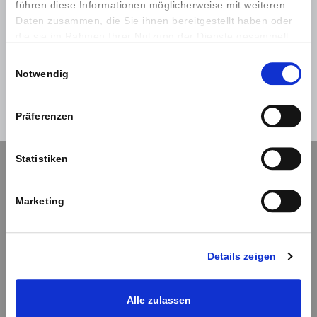
führen diese Informationen möglicherweise mit weiteren
Daten zusammen, die Sie ihnen bereitgestellt haben oder
die sie im Rahmen Ihrer Nutzung der Dienste gesammelt
haben.
Einwilligungsauswahl
Hilfe
Anmelden
Notwendig
Abbrechen
Präferenzen
Statistiken
Navigation
Marketing
Kontaktformular
Impressum
Details zeigen
Datenschutz
Alle zulassen