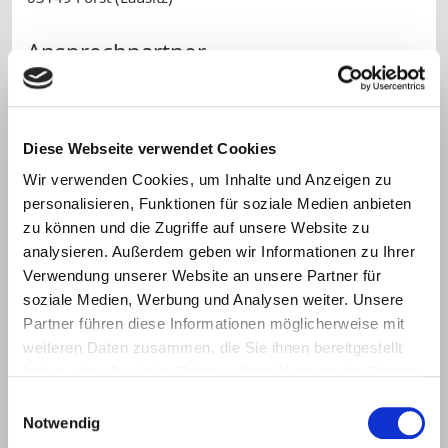
Ansprechpartner
Frau Andrea Klose
Telefon:
+49 (0) 3562 989 151
Diese Webseite verwendet Cookies
Name *
Wir verwenden Cookies, um Inhalte und Anzeigen zu
personalisieren, Funktionen für soziale Medien anbieten
zu können und die Zugriffe auf unsere Website zu
Telefonnummer
analysieren. Außerdem geben wir Informationen zu Ihrer
Verwendung unserer Website an unsere Partner für
E-Mail *
soziale Medien, Werbung und Analysen weiter. Unsere
Partner führen diese Informationen möglicherweise mit
weiteren Daten zusammen, die Sie ihnen bereitgestellt
Nachricht *
haben oder die sie im Rahmen Ihrer Nutzung der Dienste
gesammelt haben.
Einwilligungsauswahl
Notwendig