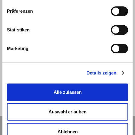
Präferenzen
Statistiken
SPAM-Schutz *
Marketing
Details zeigen
Alle zulassen
Zurück
Absenden
Auswahl erlauben
Ablehnen
Navigation