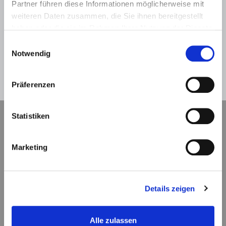
Partner führen diese Informationen möglicherweise mit
weiteren Daten zusammen, die Sie ihnen bereitgestellt
haben oder die sie im Rahmen Ihrer Nutzung der Dienste
gesammelt haben.
Einwilligungsauswahl
Hilfe
Anmelden
Notwendig
Abbrechen
Präferenzen
Statistiken
Navigation
Marketing
Kontaktformular
Impressum
Details zeigen
Datenschutz
Alle zulassen