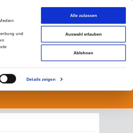
Alle zulassen
 Medien
r
Werbung und
Auswahl erlauben
ten
nste
Ablehnen
Details zeigen