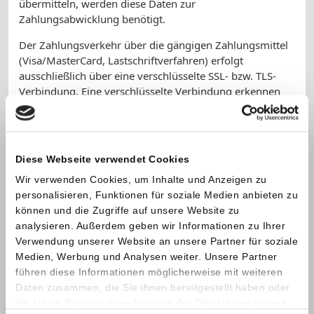
übermitteln, werden diese Daten zur
Zahlungsabwicklung benötigt.
Der Zahlungsverkehr über die gängigen Zahlungsmittel
(Visa/MasterCard, Lastschriftverfahren) erfolgt
ausschließlich über eine verschlüsselte SSL- bzw. TLS-
Verbindung. Eine verschlüsselte Verbindung erkennen
Sie daran, dass die Adresszeile des Browsers von
"http://" auf "https://" wechselt und an dem Schloss-
Symbol in Ihrer Browserzeile.
Diese Webseite verwendet Cookies
Bei verschlüsselter Kommunikation können Ihre
Zahlungsdaten, die Sie an uns übermitteln, nicht von
Wir verwenden Cookies, um Inhalte und Anzeigen zu
Dritten mitgelesen werden.
personalisieren, Funktionen für soziale Medien anbieten zu
können und die Zugriffe auf unsere Website zu
Auskunft, Sperrung, Löschung
analysieren. Außerdem geben wir Informationen zu Ihrer
Sie haben im Rahmen der geltenden gesetzlichen
Verwendung unserer Website an unsere Partner für soziale
Bestimmungen jederzeit das Recht auf unentgeltliche
Medien, Werbung und Analysen weiter. Unsere Partner
Auskunft über Ihre gespeicherten personenbezogenen
führen diese Informationen möglicherweise mit weiteren
Daten, deren Herkunft und Empfänger und den Zweck
Daten zusammen, die Sie ihnen bereitgestellt haben oder
der Datenverarbeitung und ggf. ein Recht auf
die sie im Rahmen Ihrer Nutzung der Dienste gesammelt