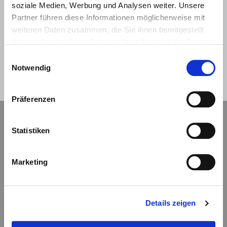
soziale Medien, Werbung und Analysen weiter. Unsere
Partner führen diese Informationen möglicherweise mit
weiteren Daten zusammen, die Sie ihnen bereitgestellt
haben oder die sie im Rahmen Ihrer Nutzung der Dienste
Hilfe
Anmelden
gesammelt haben.
Einwilligungsauswahl
Notwendig
Abbrechen
Präferenzen
Navigation
Statistiken
Kontaktformular
Marketing
Impressum
Details zeigen
Datenschutz