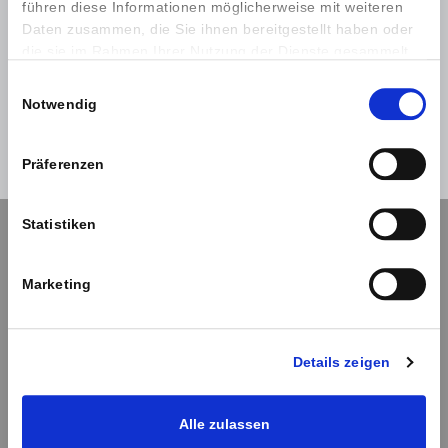
führen diese Informationen möglicherweise mit weiteren
Daten zusammen, die Sie ihnen bereitgestellt haben oder
die sie im Rahmen Ihrer Nutzung der Dienste gesammelt
haben.
Einwilligungsauswahl
Hilfe
Anmelden
Notwendig
Abbrechen
Präferenzen
Statistiken
Navigation
Marketing
Kontaktformular
Impressum
Details zeigen
Datenschutz
Alle zulassen